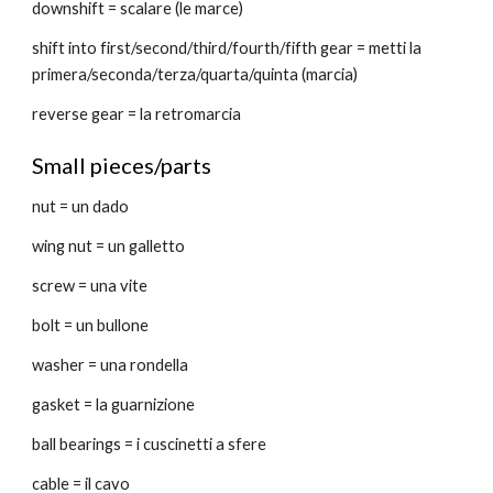
downshift = scalare (le marce)
shift into first/second/third/fourth/fifth gear = metti la 
primera/seconda/terza/quarta/quinta (marcia)
reverse gear = la retromarcia
Small pieces/parts
nut = un dado
wing nut = un galletto
screw = una vite
bolt = un bullone
washer = una rondella
gasket = la guarnizione
ball bearings = i cuscinetti a sfere
cable = il cavo