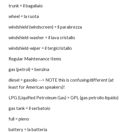
trunk = il bagaliaio
wheel = la ruota
windshield (windscreen) = il parabrezza
windshield-washer = il lava cristallo
windshield-wiper = il tergicristallo
Regular Maintenance Items
gas (petrol) = benzina
diesel = gasolio --> NOTE this is confusing/different (at 
least for American speakers)!
LPG (Liquified Petroleum Gas) = GPL (gas petrolio liquido)
gas tank = il serbatoio
full = pieno
battery = la batteria