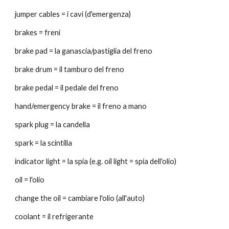
jumper cables = i cavi (d'emergenza)
brakes = freni
brake pad = la ganascia/pastiglia del freno
brake drum = il tamburo del freno
brake pedal = il pedale del freno
hand/emergency brake = il freno a mano
spark plug = la candella
spark = la scintilla
indicator light = la spia (e.g. oil light = spia dell'olio)
oil = l'olio
change the oil = cambiare l'olio (all'auto)
coolant = il refrigerante