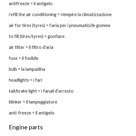
antifreeze = il antigelo
refill the air conditioning = riempire la climatizzazione
air for tires (tyres) = l'aria per i pneumatici/le gomme
to fill (tires/tyres) = gonfiare
air filter = il filtro d'aria
fuse = il fusibile
bulb = la lampadina
headlights = i fari
tail/brake light = i fanali d'arresto
blinker = il lampeggiatore
anti-freeze = il antigelo
Engine parts