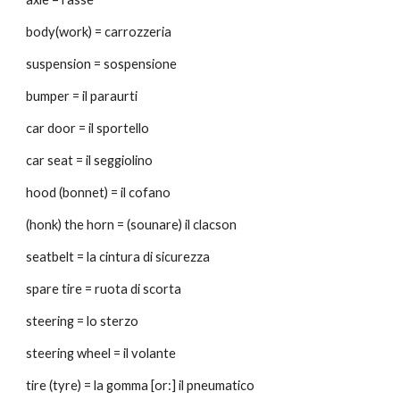
body(work) = carrozzeria
suspension = sospensione
bumper = il paraurti
car door = il sportello
car seat = il seggiolino
hood (bonnet) = il cofano
(honk) the horn = (sounare) il clacson
seatbelt = la cintura di sicurezza
spare tire = ruota di scorta
steering = lo sterzo
steering wheel = il volante
tire (tyre) = la gomma [or:] il pneumatico