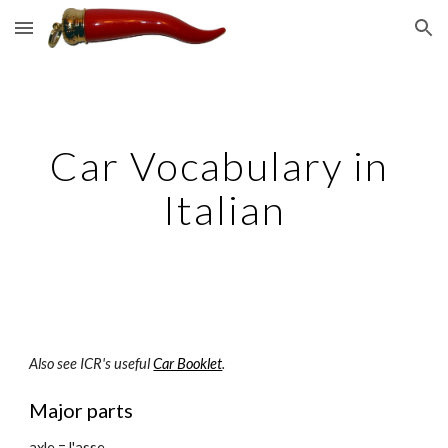
Skip to main content
Skip to navigation
Car Vocabulary in 
Italian
Also see ICR's useful 
Car Booklet
.
Major parts
axle = l'asse